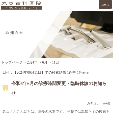
menu
トップページ
>
2024年
>
6月
>
11日
日付：【
2024年06月11日
】での検索結果
1
件中
1
件表示
令和6年6月の診療時間変更・臨時休診のお知ら
せ
カテゴリ :
未分類
みなさんこんにちは。院長の木本です。 当院では親知らずの抜歯を